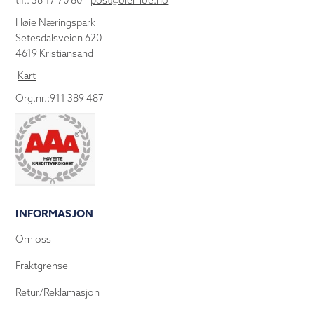
tlf.: 38 17 70 80
post@olemoe.no
Høie Næringspark
Setesdalsveien 620
4619 Kristiansand
Kart
Org.nr.:911 389 487
INFORMASJON
Om oss
Fraktgrense
Retur/Reklamasjon