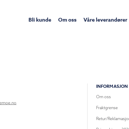
Bli kunde
Om oss
Våre leverandører
INFORMASJON
Om oss
lemoe.no
Fraktgrense
Retur/Reklamasjo