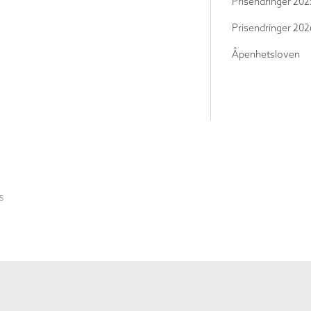
Prisendringer 202
Prisendringer 202
Åpenhetsloven
S