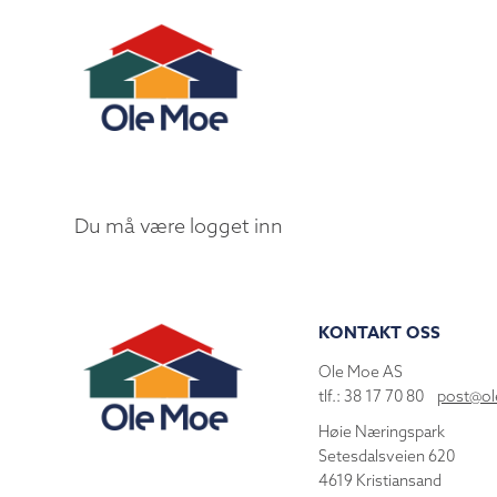
Du må være logget inn
KONTAKT OSS
Ole Moe AS
tlf.: 38 17 70 80
post@o
Høie Næringspark
Setesdalsveien 620
4619 Kristiansand