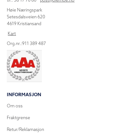
tlf.: 38 17 70 80
post@olemoe.no
Høie Næringspark
Setesdalsveien 620
4619 Kristiansand
Kart
Org.nr.:911 389 487
INFORMASJON
Om oss
Fraktgrense
Retur/Reklamasjon