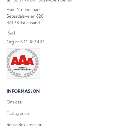
tlf.: 38 17 70 80
post@olemoe.no
Høie Næringspark
Setesdalsveien 620
4619 Kristiansand
Kart
Org.nr.:911 389 487
INFORMASJON
Om oss
Fraktgrense
Retur/Reklamasjon