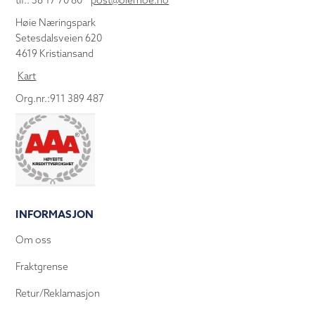
tlf.: 38 17 70 80
post@olemoe.no
Høie Næringspark
Setesdalsveien 620
4619 Kristiansand
Kart
Org.nr.:911 389 487
INFORMASJON
Om oss
Fraktgrense
Retur/Reklamasjon