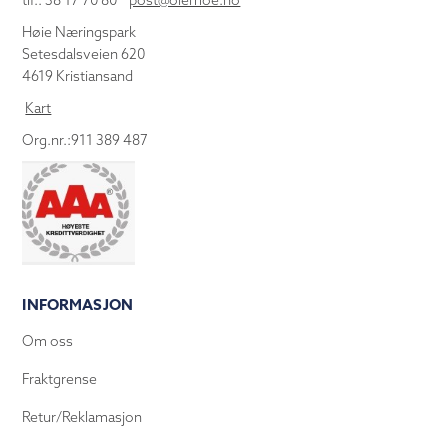
tlf.: 38 17 70 80
post@olemoe.no
Høie Næringspark
Setesdalsveien 620
4619 Kristiansand
Kart
Org.nr.:911 389 487
INFORMASJON
Om oss
Fraktgrense
Retur/Reklamasjon