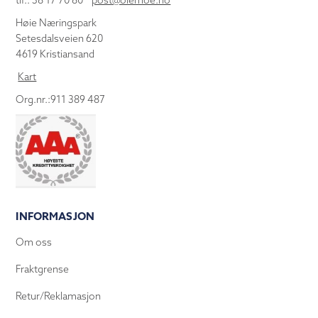
tlf.: 38 17 70 80
post@olemoe.no
Høie Næringspark
Setesdalsveien 620
4619 Kristiansand
Kart
Org.nr.:911 389 487
INFORMASJON
Om oss
Fraktgrense
Retur/Reklamasjon