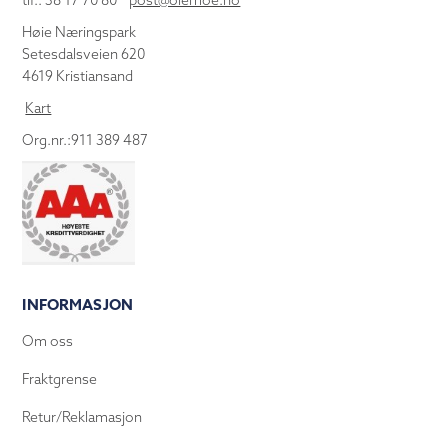
tlf.: 38 17 70 80
post@olemoe.no
Høie Næringspark
Setesdalsveien 620
4619 Kristiansand
Kart
Org.nr.:911 389 487
INFORMASJON
Om oss
Fraktgrense
Retur/Reklamasjon