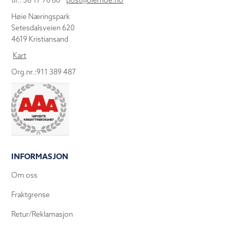
tlf.: 38 17 70 80
post@olemoe.no
Høie Næringspark
Setesdalsveien 620
4619 Kristiansand
Kart
Org.nr.:911 389 487
INFORMASJON
Om oss
Fraktgrense
Retur/Reklamasjon