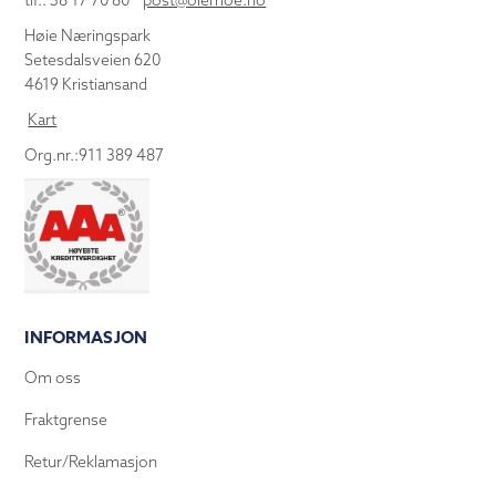
tlf.: 38 17 70 80
post@olemoe.no
Høie Næringspark
Setesdalsveien 620
4619 Kristiansand
Kart
Org.nr.:911 389 487
INFORMASJON
Om oss
Fraktgrense
Retur/Reklamasjon