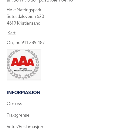
tlf.: 38 17 70 80
post@olemoe.no
Høie Næringspark
Setesdalsveien 620
4619 Kristiansand
Kart
Org.nr.:911 389 487
INFORMASJON
Om oss
Fraktgrense
Retur/Reklamasjon