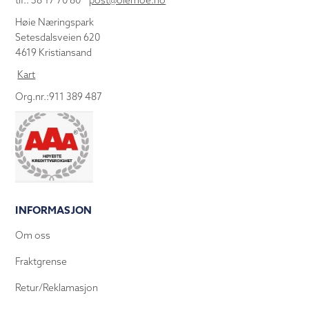
tlf.: 38 17 70 80
post@olemoe.no
Høie Næringspark
Setesdalsveien 620
4619 Kristiansand
Kart
Org.nr.:911 389 487
INFORMASJON
Om oss
Fraktgrense
Retur/Reklamasjon