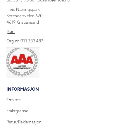
tlf.: 38 17 70 80
post@olemoe.no
Høie Næringspark
Setesdalsveien 620
4619 Kristiansand
Kart
Org.nr.:911 389 487
INFORMASJON
Om oss
Fraktgrense
Retur/Reklamasjon