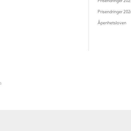
Prisendringer 202
Prisendringer 202
Åpenhetsloven
S