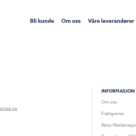
Bli kunde
Om oss
Våre leverandører
INFORMASJON
Om oss
lemoe.no
Fraktgrense
Retur/Reklamasjo