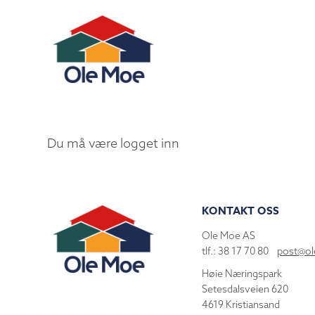
Du må være logget inn
KONTAKT OSS
Ole Moe AS
tlf.: 38 17 70 80
post@o
Høie Næringspark
Setesdalsveien 620
4619 Kristiansand