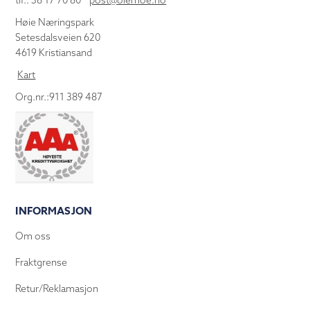
tlf.: 38 17 70 80
post@olemoe.no
Høie Næringspark
Setesdalsveien 620
4619 Kristiansand
Kart
Org.nr.:911 389 487
INFORMASJON
Om oss
Fraktgrense
Retur/Reklamasjon