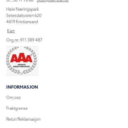
tlf.: 38 17 70 80
post@olemoe.no
Høie Næringspark
Setesdalsveien 620
4619 Kristiansand
Kart
Org.nr.:911 389 487
INFORMASJON
Om oss
Fraktgrense
Retur/Reklamasjon