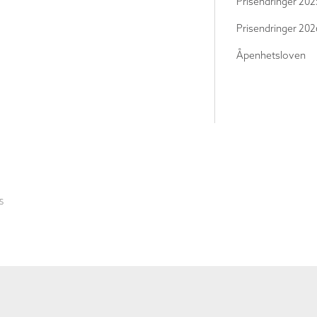
Prisendringer 202
Prisendringer 202
Åpenhetsloven
S