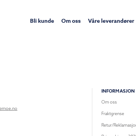
Bli kunde
Om oss
Våre leverandører
INFORMASJON
Om oss
lemoe.no
Fraktgrense
Retur/Reklamasjo