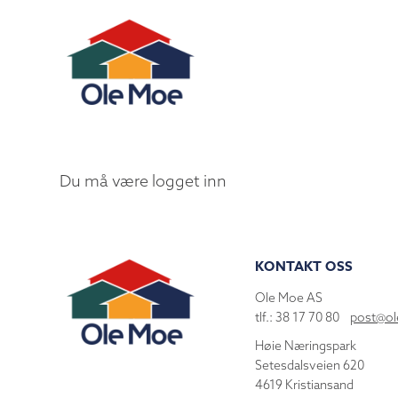
Du må være logget inn
KONTAKT OSS
Ole Moe AS
tlf.: 38 17 70 80
post@o
Høie Næringspark
Setesdalsveien 620
4619 Kristiansand