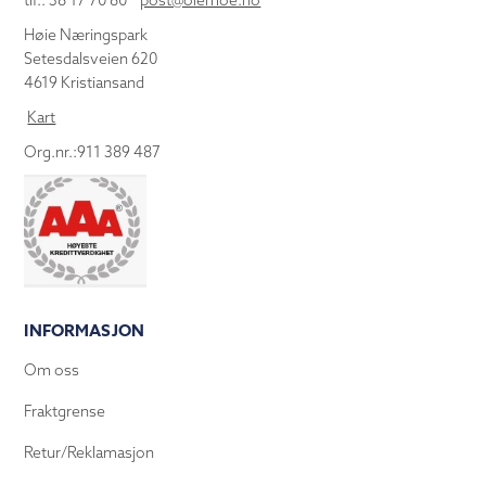
tlf.: 38 17 70 80
post@olemoe.no
Høie Næringspark
Setesdalsveien 620
4619 Kristiansand
Kart
Org.nr.:911 389 487
INFORMASJON
Om oss
Fraktgrense
Retur/Reklamasjon