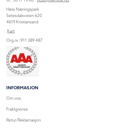
tlf.: 38 17 70 80
post@olemoe.no
Høie Næringspark
Setesdalsveien 620
4619 Kristiansand
Kart
Org.nr.:911 389 487
INFORMASJON
Om oss
Fraktgrense
Retur/Reklamasjon