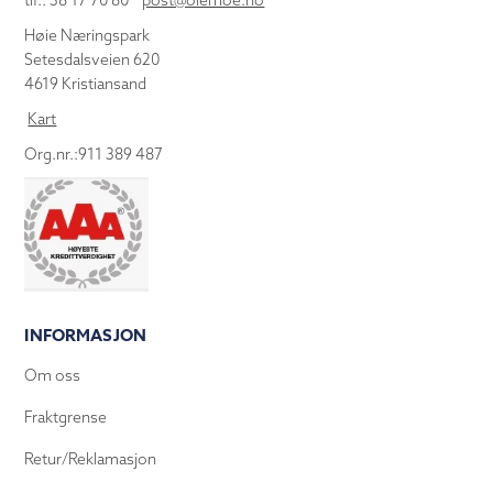
tlf.: 38 17 70 80
post@olemoe.no
Høie Næringspark
Setesdalsveien 620
4619 Kristiansand
Kart
Org.nr.:911 389 487
INFORMASJON
Om oss
Fraktgrense
Retur/Reklamasjon