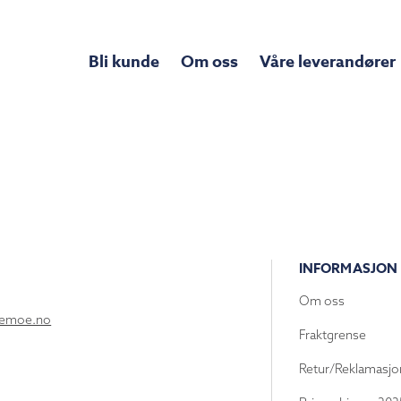
Bli kunde
Om oss
Våre leverandører
INFORMASJON
Om oss
lemoe.no
Fraktgrense
Retur/Reklamasjo