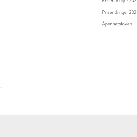
Prisendringer 202
Prisendringer 202
Åpenhetsloven
S