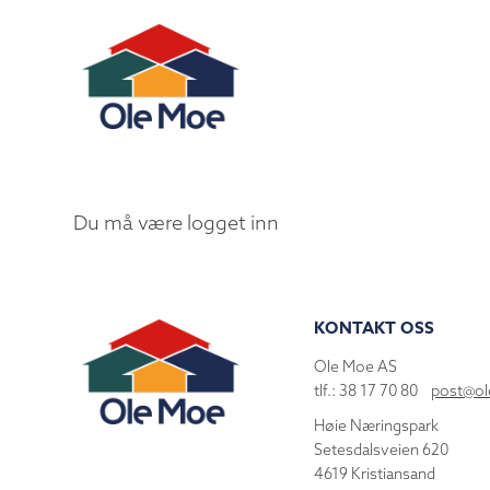
Du må være logget inn
KONTAKT OSS
Ole Moe AS
tlf.: 38 17 70 80
post@o
Høie Næringspark
Setesdalsveien 620
4619 Kristiansand