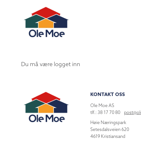
Du må være logget inn
KONTAKT OSS
Ole Moe AS
tlf.: 38 17 70 80
post@o
Høie Næringspark
Setesdalsveien 620
4619 Kristiansand