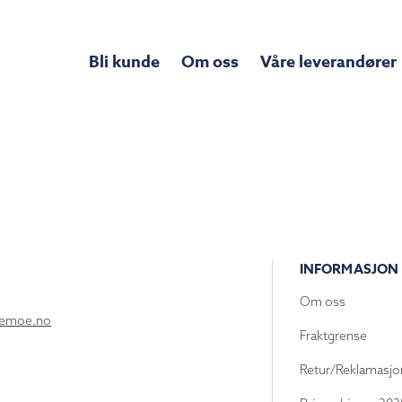
Bli kunde
Om oss
Våre leverandører
INFORMASJON
Om oss
lemoe.no
Fraktgrense
Retur/Reklamasjo