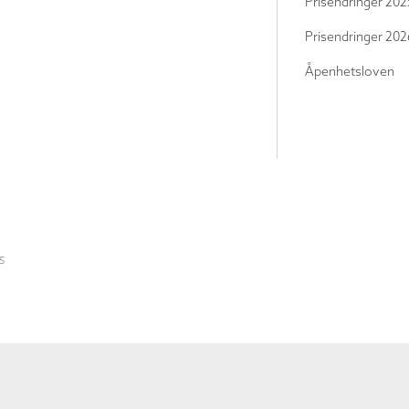
Prisendringer 202
Prisendringer 202
Åpenhetsloven
S