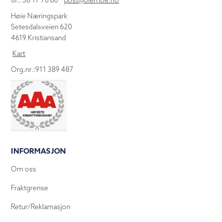
tlf.: 38 17 70 80
post@olemoe.no
Høie Næringspark
Setesdalsveien 620
4619 Kristiansand
Kart
Org.nr.:911 389 487
INFORMASJON
Om oss
Fraktgrense
Retur/Reklamasjon