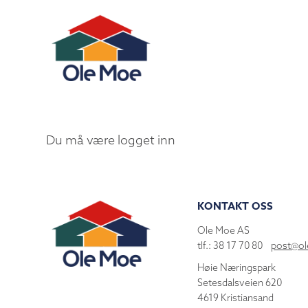
Du må være logget inn
KONTAKT OSS
Ole Moe AS
tlf.: 38 17 70 80
post@o
Høie Næringspark
Setesdalsveien 620
4619 Kristiansand