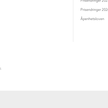
Prisendringer 202
Prisendringer 202
Åpenhetsloven
S