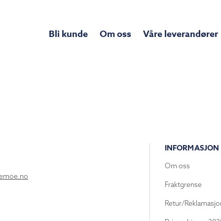
Bli kunde
Om oss
Våre leverandører
INFORMASJON
Om oss
lemoe.no
Fraktgrense
Retur/Reklamasjo