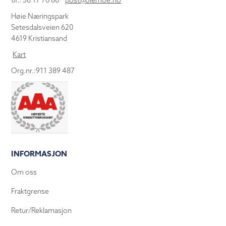
tlf.: 38 17 70 80
post@olemoe.no
Høie Næringspark
Setesdalsveien 620
4619 Kristiansand
Kart
Org.nr.:911 389 487
INFORMASJON
Om oss
Fraktgrense
Retur/Reklamasjon