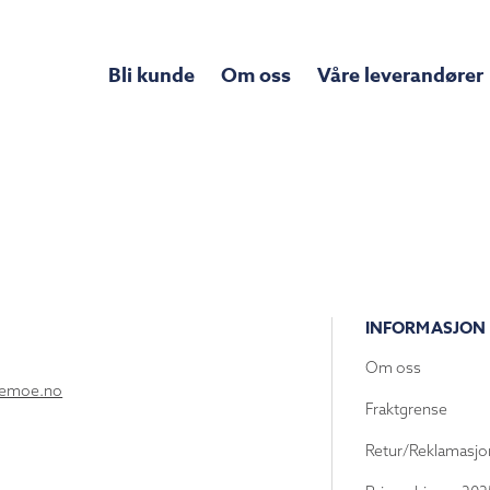
Bli kunde
Om oss
Våre leverandører
INFORMASJON
Om oss
lemoe.no
Fraktgrense
Retur/Reklamasjo