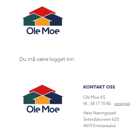
Du må være logget inn
KONTAKT OSS
Ole Moe AS
tlf.: 38 17 70 80
post@o
Høie Næringspark
Setesdalsveien 620
4619 Kristiansand