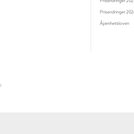
Prisendringer 202
Prisendringer 202
Åpenhetsloven
S