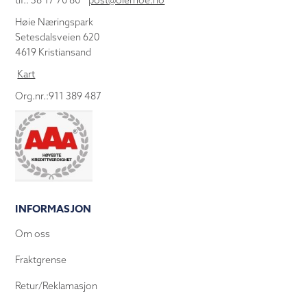
tlf.: 38 17 70 80
post@olemoe.no
Høie Næringspark
Setesdalsveien 620
4619 Kristiansand
Kart
Org.nr.:911 389 487
INFORMASJON
Om oss
Fraktgrense
Retur/Reklamasjon