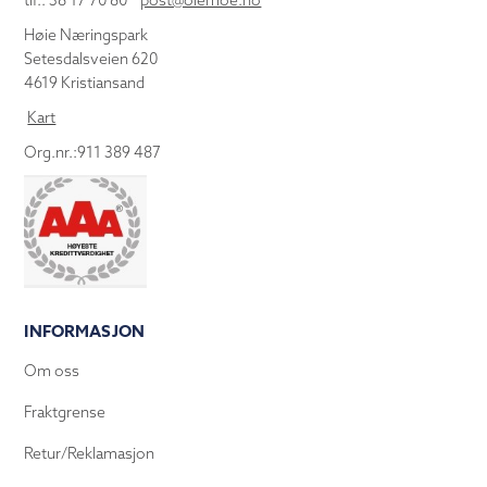
tlf.: 38 17 70 80
post@olemoe.no
Høie Næringspark
Setesdalsveien 620
4619 Kristiansand
Kart
Org.nr.:911 389 487
INFORMASJON
Om oss
Fraktgrense
Retur/Reklamasjon