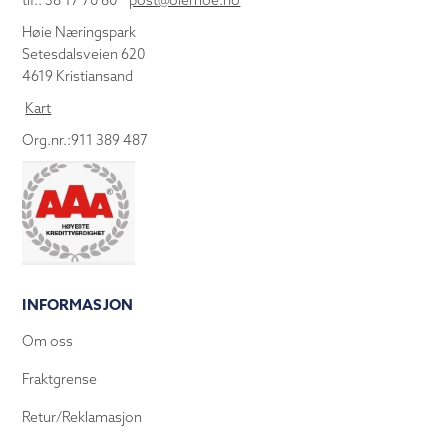
tlf.: 38 17 70 80
post@olemoe.no
Høie Næringspark
Setesdalsveien 620
4619 Kristiansand
Kart
Org.nr.:911 389 487
INFORMASJON
Om oss
Fraktgrense
Retur/Reklamasjon