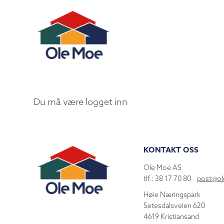
Du må være logget inn
KONTAKT OSS
Ole Moe AS
tlf.: 38 17 70 80
post@o
Høie Næringspark
Setesdalsveien 620
4619 Kristiansand