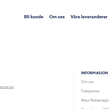
Bli kunde
Om oss
Våre leverandører
INFORMASJON
Om oss
lemoe.no
Fraktgrense
Retur/Reklamasjo