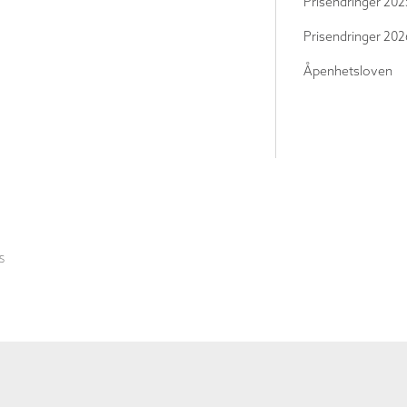
Prisendringer 202
Prisendringer 202
Åpenhetsloven
S