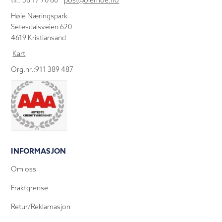
tlf.: 38 17 70 80
post@olemoe.no
Høie Næringspark
Setesdalsveien 620
4619 Kristiansand
Kart
Org.nr.:911 389 487
INFORMASJON
Om oss
Fraktgrense
Retur/Reklamasjon