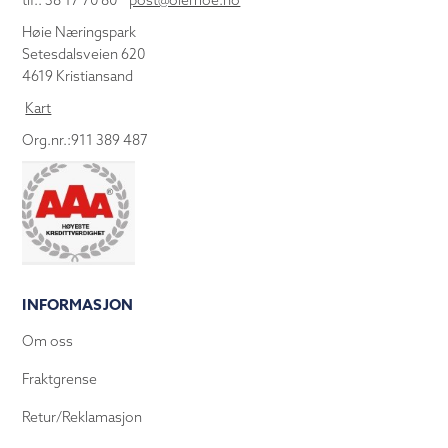
tlf.: 38 17 70 80
post@olemoe.no
Høie Næringspark
Setesdalsveien 620
4619 Kristiansand
Kart
Org.nr.:911 389 487
INFORMASJON
Om oss
Fraktgrense
Retur/Reklamasjon