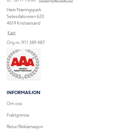
tlf.: 38 17 70 80
post@olemoe.no
Høie Næringspark
Setesdalsveien 620
4619 Kristiansand
Kart
Org.nr.:911 389 487
INFORMASJON
Om oss
Fraktgrense
Retur/Reklamasjon