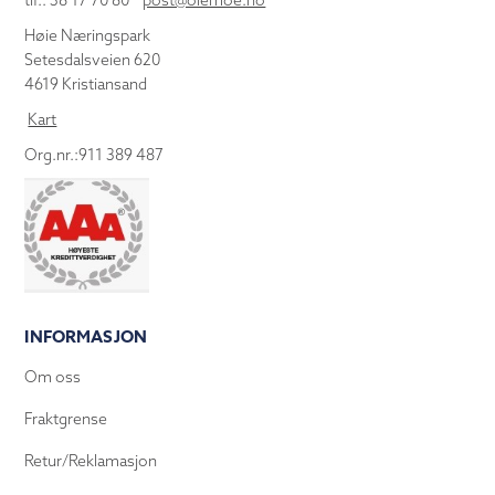
tlf.: 38 17 70 80
post@olemoe.no
Høie Næringspark
Setesdalsveien 620
4619 Kristiansand
Kart
Org.nr.:911 389 487
INFORMASJON
Om oss
Fraktgrense
Retur/Reklamasjon