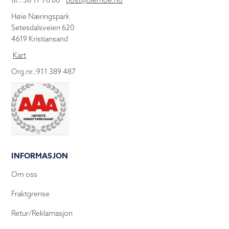
tlf.: 38 17 70 80
post@olemoe.no
Høie Næringspark
Setesdalsveien 620
4619 Kristiansand
Kart
Org.nr.:911 389 487
INFORMASJON
Om oss
Fraktgrense
Retur/Reklamasjon