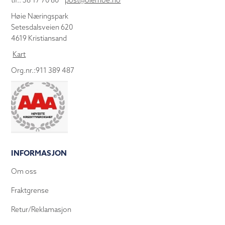
tlf.: 38 17 70 80
post@olemoe.no
Høie Næringspark
Setesdalsveien 620
4619 Kristiansand
Kart
Org.nr.:911 389 487
INFORMASJON
Om oss
Fraktgrense
Retur/Reklamasjon