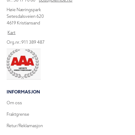
tlf.: 38 17 70 80
post@olemoe.no
Høie Næringspark
Setesdalsveien 620
4619 Kristiansand
Kart
Org.nr.:911 389 487
INFORMASJON
Om oss
Fraktgrense
Retur/Reklamasjon