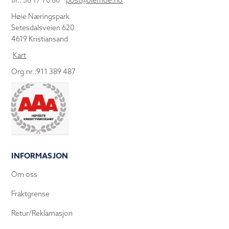
tlf.: 38 17 70 80
post@olemoe.no
Høie Næringspark
Setesdalsveien 620
4619 Kristiansand
Kart
Org.nr.:911 389 487
INFORMASJON
Om oss
Fraktgrense
Retur/Reklamasjon