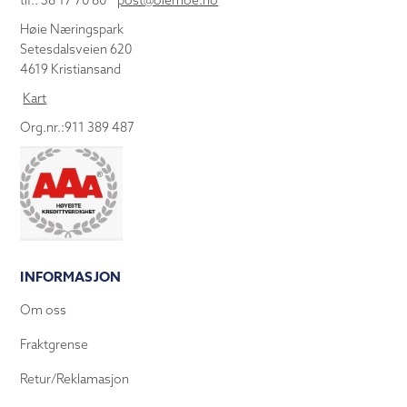
tlf.: 38 17 70 80
post@olemoe.no
Høie Næringspark
Setesdalsveien 620
4619 Kristiansand
Kart
Org.nr.:911 389 487
INFORMASJON
Om oss
Fraktgrense
Retur/Reklamasjon