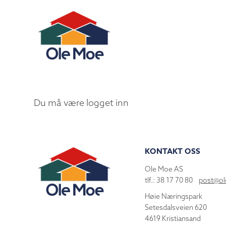
Du må være logget inn
KONTAKT OSS
Ole Moe AS
tlf.: 38 17 70 80
post@o
Høie Næringspark
Setesdalsveien 620
4619 Kristiansand