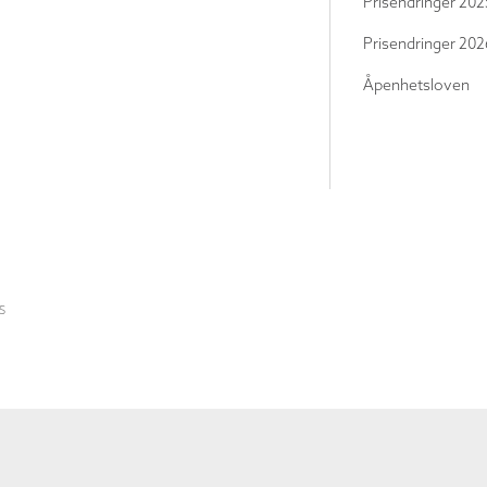
Prisendringer 202
Prisendringer 202
Åpenhetsloven
S