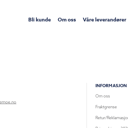
Bli kunde
Om oss
Våre leverandører
INFORMASJON
Om oss
lemoe.no
Fraktgrense
Retur/Reklamasjo