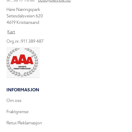
tlf.: 38 17 70 80
post@olemoe.no
Høie Næringspark
Setesdalsveien 620
4619 Kristiansand
Kart
Org.nr.:911 389 487
INFORMASJON
Om oss
Fraktgrense
Retur/Reklamasjon