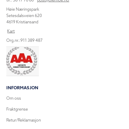
tlf.: 38 17 70 80
post@olemoe.no
Høie Næringspark
Setesdalsveien 620
4619 Kristiansand
Kart
Org.nr.:911 389 487
INFORMASJON
Om oss
Fraktgrense
Retur/Reklamasjon