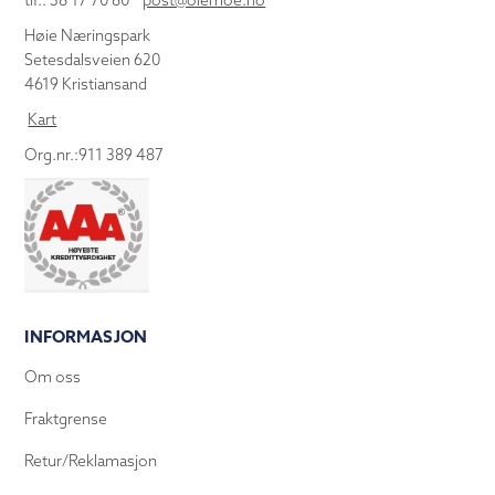
tlf.: 38 17 70 80
post@olemoe.no
Høie Næringspark
Setesdalsveien 620
4619 Kristiansand
Kart
Org.nr.:911 389 487
INFORMASJON
Om oss
Fraktgrense
Retur/Reklamasjon