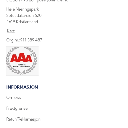
tlf.: 38 17 70 80
post@olemoe.no
Høie Næringspark
Setesdalsveien 620
4619 Kristiansand
Kart
Org.nr.:911 389 487
INFORMASJON
Om oss
Fraktgrense
Retur/Reklamasjon