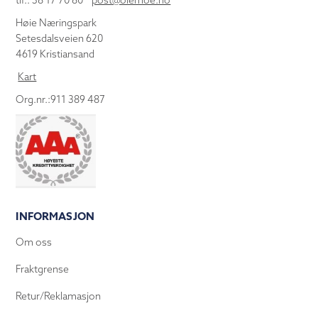
tlf.: 38 17 70 80
post@olemoe.no
Høie Næringspark
Setesdalsveien 620
4619 Kristiansand
Kart
Org.nr.:911 389 487
INFORMASJON
Om oss
Fraktgrense
Retur/Reklamasjon