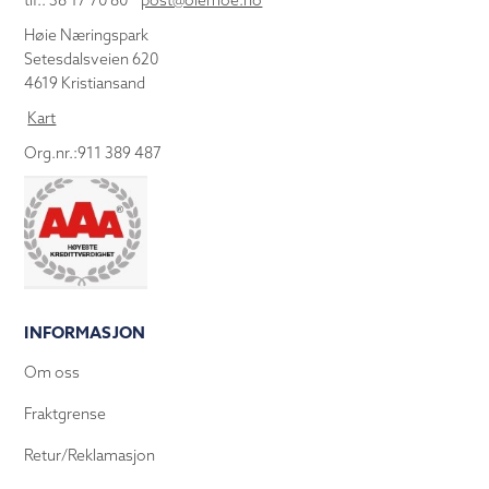
tlf.: 38 17 70 80
post@olemoe.no
Høie Næringspark
Setesdalsveien 620
4619 Kristiansand
Kart
Org.nr.:911 389 487
INFORMASJON
Om oss
Fraktgrense
Retur/Reklamasjon