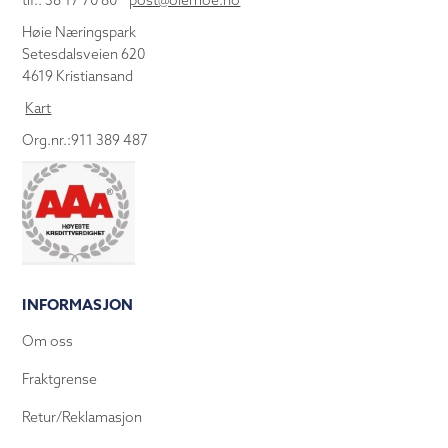
tlf.: 38 17 70 80
post@olemoe.no
Høie Næringspark
Setesdalsveien 620
4619 Kristiansand
Kart
Org.nr.:911 389 487
INFORMASJON
Om oss
Fraktgrense
Retur/Reklamasjon