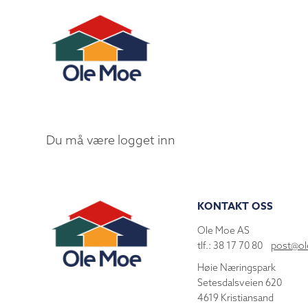
Du må være logget inn
KONTAKT OSS
Ole Moe AS
tlf.: 38 17 70 80
post@o
Høie Næringspark
Setesdalsveien 620
4619 Kristiansand