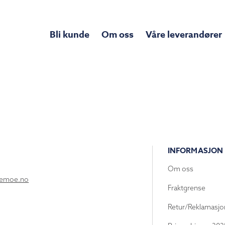
Bli kunde
Om oss
Våre leverandører
INFORMASJON
Om oss
lemoe.no
Fraktgrense
Retur/Reklamasjo