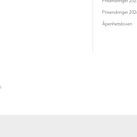
Prisendringer 202
Prisendringer 202
Åpenhetsloven
S