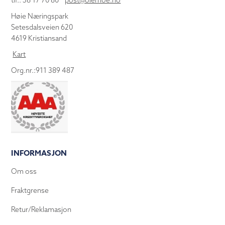
tlf.: 38 17 70 80
post@olemoe.no
Høie Næringspark
Setesdalsveien 620
4619 Kristiansand
Kart
Org.nr.:911 389 487
INFORMASJON
Om oss
Fraktgrense
Retur/Reklamasjon