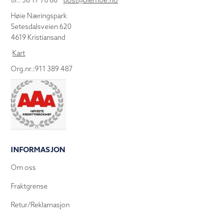
tlf.: 38 17 70 80
post@olemoe.no
Høie Næringspark
Setesdalsveien 620
4619 Kristiansand
Kart
Org.nr.:911 389 487
INFORMASJON
Om oss
Fraktgrense
Retur/Reklamasjon